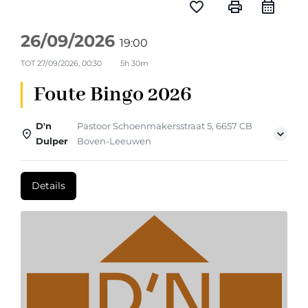
favorite_border
print
26/09/2026
19:00
TOT
27/09/2026, 00:30
5h 30m
Foute Bingo 2026
D'n
Pastoor Schoenmakersstraat 5, 6657 CB
Dulper
Boven-Leeuwen
Details