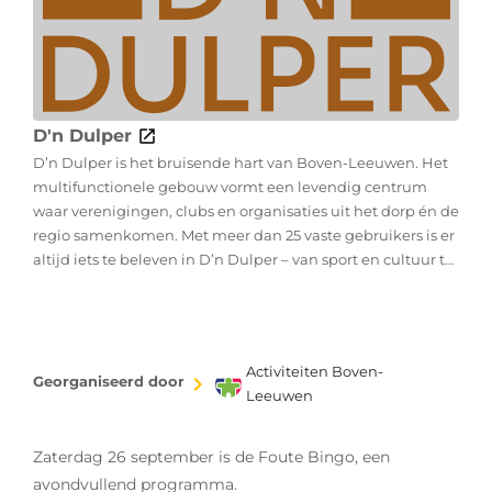
D'n Dulper
D’n Dulper is het bruisende hart van Boven-Leeuwen. Het
multifunctionele gebouw vormt een levendig centrum
waar verenigingen, clubs en organisaties uit het dorp én de
regio samenkomen. Met meer dan 25 vaste gebruikers is er
altijd iets te beleven in D’n Dulper – van sport en cultuur tot
educatie en ontspanning. Voor jong en oud, en alles
daartussenin. Dankzij de grote diversiteit aan gebruikers is
D’n Dulper een plek waar verschillende doelgroepen zich
thuis voelen. Wekelijks vinden er talloze activiteiten plaats,
Activiteiten Boven-
georganiseerd door mensen met passie voor hun
Georganiseerd door
Leeuwen
vereniging en gemeenschap.
Zaterdag 26 september is de Foute Bingo, een
avondvullend programma.