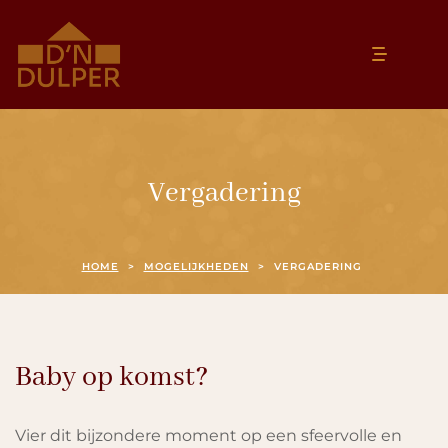
Vergadering
HOME
>
MOGELIJKHEDEN
>
VERGADERING
Baby op komst?
Vier dit bijzondere moment op een sfeervolle en