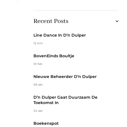
Recent Posts
Line Dance In D’n Dulper
12 mrt
BovenEinds Boultje
10 feb
Nieuwe Beheerder D’n Dulper
09 okt
D’n Dulper Gaat Duurzaam De
Toekomst In
24 apr
Boekenspot